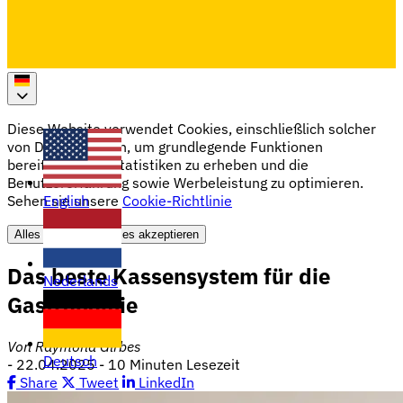
Diese Website verwendet Cookies, einschließlich solcher
von Drittanbietern, um grundlegende Funktionen
bereitzustellen, Statistiken zu erheben und die
Benutzererfahrung sowie Werbeleistung zu optimieren.
English
Sehen sie unsere
Cookie-Richtlinie
Alles ablehnen
Alles akzeptieren
Das beste Kassensystem für die
Nederlands
Gastronomie
Von Raymond Girbes
Deutsch
-
22.04.2025
-
10 Minuten Lesezeit
Share
Tweet
LinkedIn